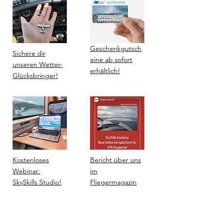
Geschenkgutsch
Sichere dir
eine ab sofort
unseren Wetter-
erhältlich!
Glücksbringer!
Kostenloses
Bericht über uns
Webinar:
im
SkySkills Studio!
Fliegermagazin