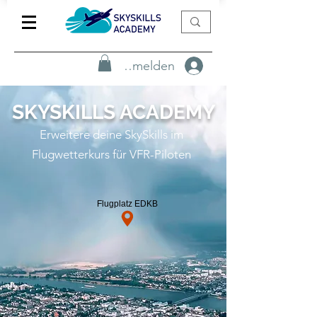
Anmelden
SKYSKILLS ACADEMY
Erweitere deine SkySkills im
Flugwetterkurs für VFR-Piloten
Flugplatz EDKB