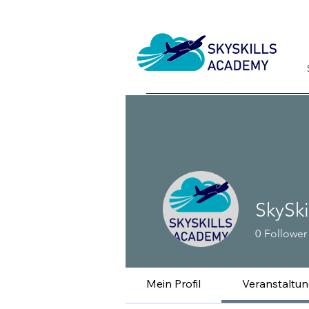
SkySk
0
Follower
Mein Profil
Veranstaltu