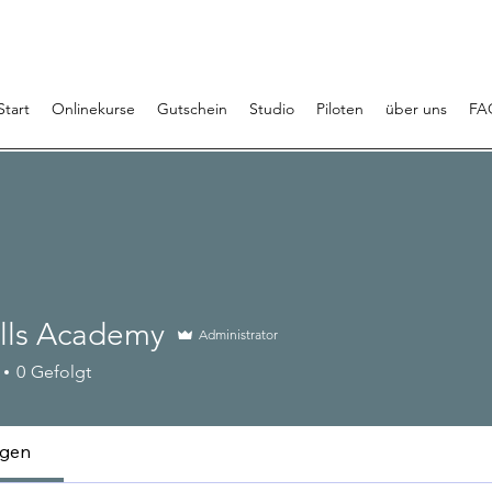
Start
Onlinekurse
Gutschein
Studio
Piloten
über uns
FA
ills Academy
Administrator
0
Gefolgt
ngen